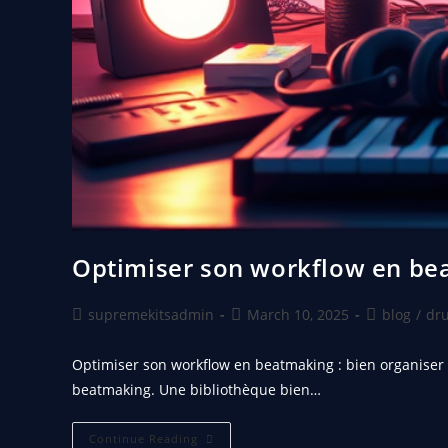
Optimiser son workflow en bea
supremekitsadmin
March 10, 2025
blog
/
dru
Optimiser son workflow en beatmaking : bien organiser s
beatmaking. Une bibliothèque bien…
Continue Reading