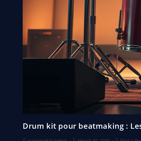
Drum kit pour beatmaking : Le
supremekitsadmin
March 10, 2025
blog
/
dru